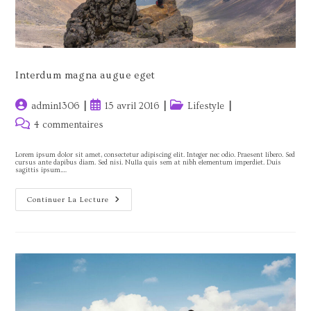
Interdum magna augue eget
Auteur/autrice
Publication
Post
admin1306
15 avril 2016
Lifestyle
de
publiée :
category:
Commentaires
4 commentaires
la
de
publication :
la
Lorem ipsum dolor sit amet, consectetur adipiscing elit. Integer nec odio. Praesent libero. Sed
cursus ante dapibus diam. Sed nisi. Nulla quis sem at nibh elementum imperdiet. Duis
publication :
sagittis ipsum.…
Interdum
Continuer La Lecture
Magna
Augue
Eget