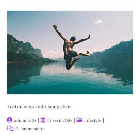
Tortor neque adpiscing diam
Auteur/autrice
Publication
Post
admin1306
15 avril 2016
Lifestyle
de
publiée :
category:
Commentaires
0 commentaire
la
de
publication :