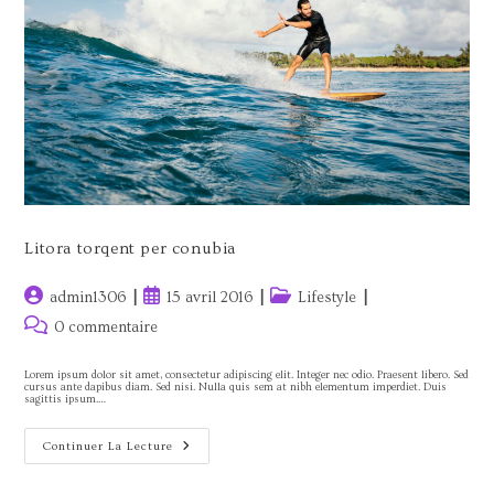
Litora torqent per conubia
Auteur/autrice
Publication
Post
admin1306
15 avril 2016
Lifestyle
de
publiée :
category:
Commentaires
0 commentaire
la
de
publication :
la
Lorem ipsum dolor sit amet, consectetur adipiscing elit. Integer nec odio. Praesent libero. Sed
cursus ante dapibus diam. Sed nisi. Nulla quis sem at nibh elementum imperdiet. Duis
publication :
sagittis ipsum.…
Litora
Continuer La Lecture
Torqent
Per
Conubia