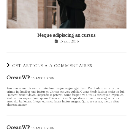
Neque adipiscing an cursus
15 avril 2016
CET ARTICLE A 3 COMMENTAIRES
OceanWP
16 AVRIL 2016
Sem massa mattis sem, at interdum magna augue eget diam. Vestibulum ante ipsum
primis in faucibus orci luctus et ultrices posuere cubilia Curae; Morbi lacinia molestie dui.
Praesent blandit dolor. Suspendisse potenti. Nunc feugiat mi a tellus consequat imperdiet.
Vestibulum sapien. Proin quam. Etiam ultrices. Suspendisse in justo eu magna luctus
suscipit. Sed lectus. Integer euismod lacus luctus magna. Quisque cursus, metus vitae
pharetra auctor,
OceanWP
16 AVRIL 2016