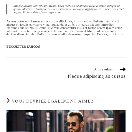
Integer lacinia sollicitudin massa. Cras metus. Sed aliquet risus a tortor. Integer id
quam. Morbi mi. Quisque nisl felis, venenatis tristique, dignissim in, ultrices sit amet,
augue. Proin sodales libero eget ante.
Aenean lectus elit, fermentum non, convallis id, sagittis at, neque. Nullam mauris orci,
aliquet et, iaculis et, viverra vitae, ligula. Nulla ut felis in purus aliquam imperdiet.
Maecenas aliquet mollis lectus. Vivamus consectetuer risus et tortor. Lorem ipsum dolor
sit amet, consectetur adipiscing elit. Integer nec odio. Praesent libero. Sed cursus ante
dapibus diam. Sed nisi. Nulla quis sem at nibh elementum imperdiet. Duis sagittis ipsum.
ÉTIQUETTES
:
FASHION
Read
Article suivant
more
Neque adipiscing an cursus
articles
VOUS DEVRIEZ ÉGALEMENT AIMER