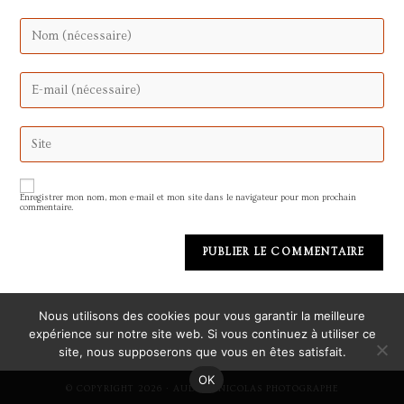
Enter
your
name
or
username
Enter
to
your
comment
email
address
to
Saisir
comment
l’URL
de
votre
site
Enregistrer mon nom, mon e-mail et mon site dans le navigateur pour mon prochain
(facultatif)
commentaire.
Nous utilisons des cookies pour vous garantir la meilleure
expérience sur notre site web. Si vous continuez à utiliser ce
site, nous supposerons que vous en êtes satisfait.
OK
© COPYRIGHT 2026 · AUDREY NICOLAS PHOTOGRAPHE