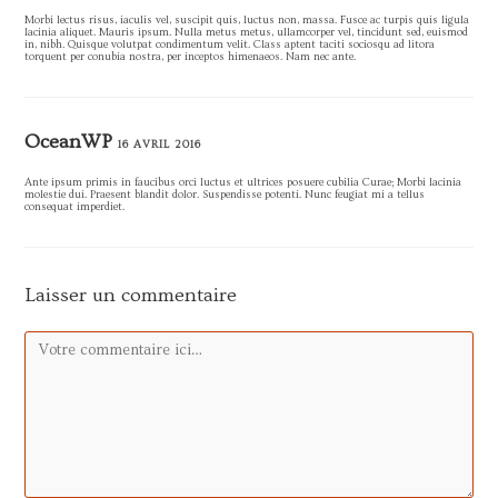
Morbi lectus risus, iaculis vel, suscipit quis, luctus non, massa. Fusce ac turpis quis ligula
lacinia aliquet. Mauris ipsum. Nulla metus metus, ullamcorper vel, tincidunt sed, euismod
in, nibh. Quisque volutpat condimentum velit. Class aptent taciti sociosqu ad litora
torquent per conubia nostra, per inceptos himenaeos. Nam nec ante.
OceanWP
16 AVRIL 2016
Ante ipsum primis in faucibus orci luctus et ultrices posuere cubilia Curae; Morbi lacinia
molestie dui. Praesent blandit dolor. Suspendisse potenti. Nunc feugiat mi a tellus
consequat imperdiet.
Laisser un commentaire
Comment