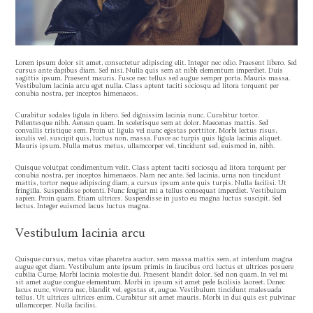
Lorem ipsum dolor sit amet, consectetur adipiscing elit. Integer nec odio. Praesent libero. Sed
cursus ante dapibus diam. Sed nisi. Nulla quis sem at nibh elementum imperdiet. Duis
sagittis ipsum. Praesent mauris. Fusce nec tellus sed augue semper porta. Mauris massa.
Vestibulum lacinia arcu eget nulla. Class aptent taciti sociosqu ad litora torquent per
conubia nostra, per inceptos himenaeos.
Curabitur sodales ligula in libero. Sed dignissim lacinia nunc. Curabitur tortor.
Pellentesque nibh. Aenean quam. In scelerisque sem at dolor. Maecenas mattis. Sed
convallis tristique sem. Proin ut ligula vel nunc egestas porttitor. Morbi lectus risus,
iaculis vel, suscipit quis, luctus non, massa. Fusce ac turpis quis ligula lacinia aliquet.
Mauris ipsum. Nulla metus metus, ullamcorper vel, tincidunt sed, euismod in, nibh.
Quisque volutpat condimentum velit. Class aptent taciti sociosqu ad litora torquent per
conubia nostra, per inceptos himenaeos. Nam nec ante. Sed lacinia, urna non tincidunt
mattis, tortor neque adipiscing diam, a cursus ipsum ante quis turpis. Nulla facilisi. Ut
fringilla. Suspendisse potenti. Nunc feugiat mi a tellus consequat imperdiet. Vestibulum
sapien. Proin quam. Etiam ultrices. Suspendisse in justo eu magna luctus suscipit. Sed
lectus. Integer euismod lacus luctus magna.
Vestibulum lacinia arcu
Quisque cursus, metus vitae pharetra auctor, sem massa mattis sem, at interdum magna
augue eget diam. Vestibulum ante ipsum primis in faucibus orci luctus et ultrices posuere
cubilia Curae; Morbi lacinia molestie dui. Praesent blandit dolor. Sed non quam. In vel mi
sit amet augue congue elementum. Morbi in ipsum sit amet pede facilisis laoreet. Donec
lacus nunc, viverra nec, blandit vel, egestas et, augue. Vestibulum tincidunt malesuada
tellus. Ut ultrices ultrices enim. Curabitur sit amet mauris. Morbi in dui quis est pulvinar
ullamcorper. Nulla facilisi.